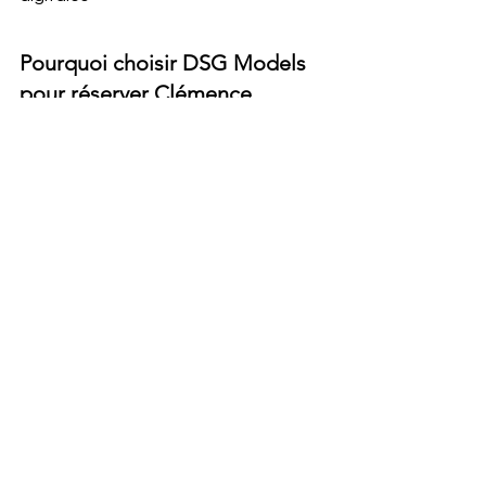
Pourquoi choisir DSG Models 
pour réserver Clémence 
Navarro ?
✅ 
Réponse garantie sous 24h
 - 
Réactivité exceptionnelle pour vos 
projets urgents 
✅ 
Devis gratuit et transparent
 - Tarifs 
clairs et adaptés à votre budget 
✅ 
Professionnalisme confirmé
 - 5 ans 
d'expérience au service des plus 
grandes marques 
✅ 
Accompagnement personnalisé
 - 