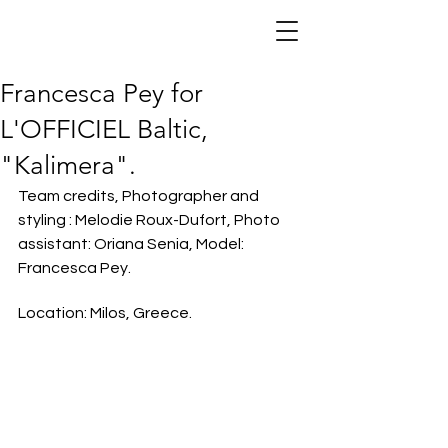
DSG Models —
Agence de
mannequins
Paris
Francesca Pey for
L'OFFICIEL Baltic,
"Kalimera".
Team credits, Photographer and 
styling : Melodie Roux-Dufort, Photo 
assistant: Oriana Senia, Model: 
Francesca Pey.
Location: Milos, Greece.