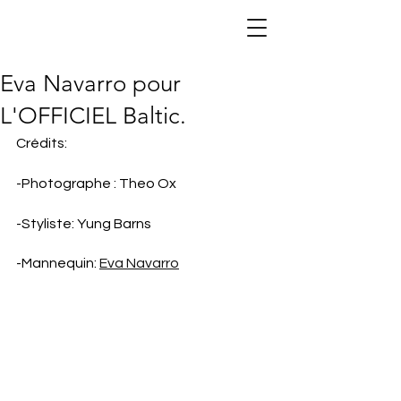
DSG Models —
Agence de
mannequins
Paris
Eva Navarro pour
L'OFFICIEL Baltic.
Crédits:
-Photographe : Theo Ox
-Styliste: Yung Barns
-Mannequin: 
Eva Navarro